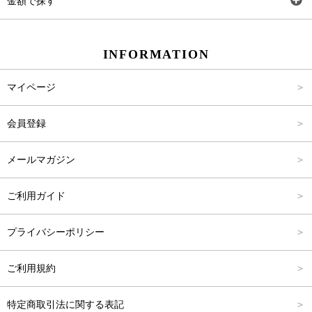
金額で探す
スカート
Carina Beauty
S
～2,000円
INFORMATION
パンツ
Carina Select
M
2,001円～4,000円
マイページ
アウター
Carina Outlet
L
4,001円～6,000円
会員登録
アクセサリー
FREE
6,001円～8,000円
メールマガジン
8,001円～10,000円
ご利用ガイド
10,001円～15,000円
プライバシーポリシー
15,001円～20,000円
ご利用規約
20,001円～25,000円
特定商取引法に関する表記