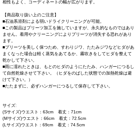
相性もよく、コーディネートの幅が広がります。
【商品取り扱い上のご注意】
■石油系溶剤による弱いドライクリーニングが可能。
■この製品はプリーツ加工を施していますが、永久的なものではあり
ません。着用やクリーニングによりプリーツが消失する恐れがあり
ます。
■プリーツを美しく保つため、すわりジワ、たたみジワなどヒダがあ
まくなった場合は軽く蒸気をあてるか、霧吹きをしてヒダを整えて
乾かして下さい。
■雨に濡れたときは、もとのヒダのようにたたみ、ハンガーにつるし
て自然乾燥させて下さい。（ヒダをのばした状態での加熱乾燥は避
けて下さい。）
■たたまずに、必ずハンガーにつるして保存して下さい。
サイズ:
(Sサイズ)ウエスト：63cm 着丈：71cm
(Mサイズ)ウエスト：66cm 着丈：72.5cm
(Lサイズ)ウエスト：69cm 着丈：74.5cm