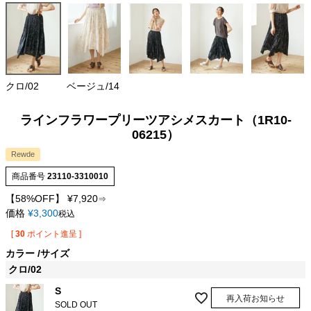
クロ/02
ベージュ/14
ラインフラワープリーツアシメスカート（1R10-
06215）
Rewde
商品番号
23110-3310010
【58%OFF】
¥
7,920
⇒
価格
¥
3,300
税込
[
30
ポイント進呈 ]
カラー
サイズ
クロ/02
S
再入荷お知らせ
SOLD OUT