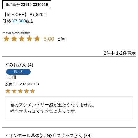
商品番号
23110-3310010
【58%OFF】
¥
7,920
⇒
価格
¥
3,300
税込
5.00
2
2
件中
1
-
2
件表示
すみれ
4
購入者
非公開
投稿日
2021/08/03
裾のアシメントリー感が重たくなりません。

柄も大人っぽくてお気に入りです。
イオンモール幕張新都心店スタッフ
54