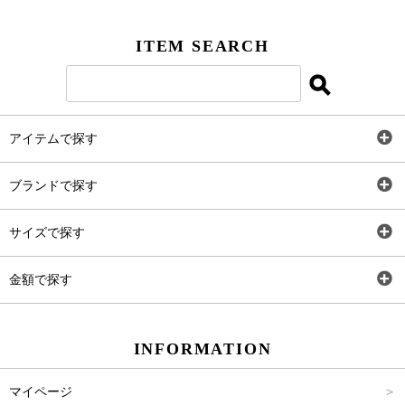
ITEM SEARCH
アイテムで探す
全アイテム
ブランドで探す
トップス
AT
サイズで探す
ワンピース
Rewde
SS
金額で探す
スカート
Carina Beauty
S
～2,000円
INFORMATION
パンツ
Carina Select
M
2,001円～4,000円
マイページ