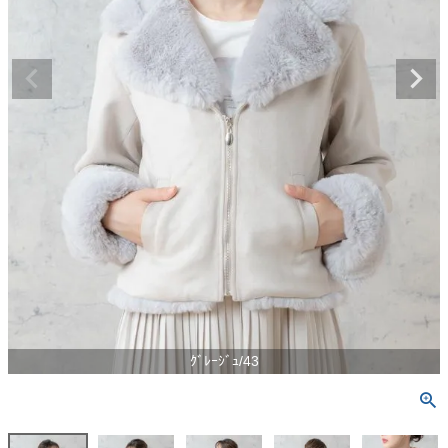
ｸﾞﾚｰｼﾞｭ/43