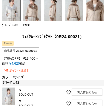
ｸﾞﾚｰｼﾞｭ/43
ﾓｶ/31
ﾌｪｲｸﾑｰﾄﾝｼﾞｬｹｯﾄ（0R24-09021）
Rewde
商品番号
23124-6300001
【70%OFF】
¥
15,400
⇒
価格
¥
4,620
税込
[
42
ポイント進呈 ]
カラー
サイズ
ｸﾞﾚｰｼﾞｭ/43
S
再入荷お知らせ
SOLD OUT
M
再入荷お知らせ
SOLD OUT