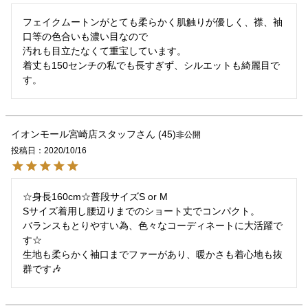
フェイクムートンがとても柔らかく肌触りが優しく、襟、袖
口等の色合いも濃い目なので

汚れも目立たなくて重宝しています。

着丈も150センチの私でも長すぎず、シルエットも綺麗目で
す。
イオンモール宮崎店スタッフ
45
非公開
投稿日
2020/10/16
☆身長160cm☆普段サイズS or M

Sサイズ着用し腰辺りまでのショート丈でコンパクト。

バランスもとりやすい為、色々なコーディネートに大活躍で
す☆

生地も柔らかく袖口までファーがあり、暖かさも着心地も抜
群です🎶