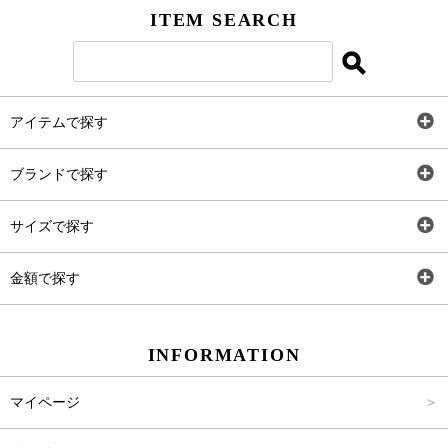
ITEM SEARCH
アイテムで探す
全アイテム
ブランドで探す
トップス
AT
サイズで探す
ワンピース
Rewde
SS
金額で探す
スカート
Carina Beauty
S
～2,000円
INFORMATION
パンツ
Carina Select
M
2,001円～4,000円
マイページ
アウター
Carina Outlet
L
4,001円～6,000円