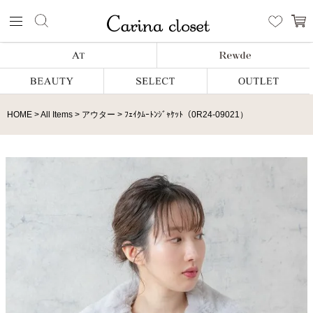
HOME
All Items
アウター
ﾌｪｲｸﾑｰﾄﾝｼﾞｬｹｯﾄ（0R24-09021）