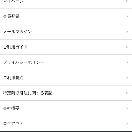
マイページ
アウター
Carina Outlet
L
4,001円～6,000円
会員登録
アクセサリー
FREE
6,001円～8,000円
メールマガジン
8,001円～10,000円
ご利用ガイド
10,001円～15,000円
プライバシーポリシー
15,001円～20,000円
ご利用規約
20,001円～25,000円
特定商取引法に関する表記
25,001円～
会社概要
ログアウト