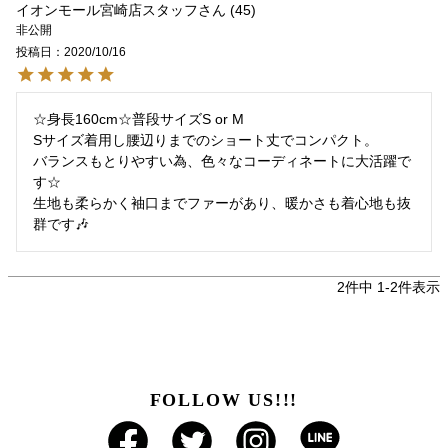
イオンモール宮崎店スタッフ
45
非公開
投稿日
2020/10/16
☆身長160cm☆普段サイズS or M

Sサイズ着用し腰辺りまでのショート丈でコンパクト。

バランスもとりやすい為、色々なコーディネートに大活躍で
す☆

生地も柔らかく袖口までファーがあり、暖かさも着心地も抜
群です🎶
2
件中
1
-
2
件表示
FOLLOW US!!!