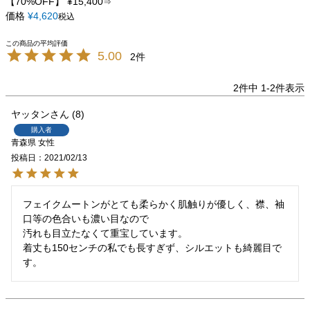
【70%OFF】
¥
15,400
⇒
価格
¥
4,620
税込
5.00
2
2
件中
1
-
2
件表示
ヤッタン
8
購入者
青森県
女性
投稿日
2021/02/13
フェイクムートンがとても柔らかく肌触りが優しく、襟、袖
口等の色合いも濃い目なので

汚れも目立たなくて重宝しています。

着丈も150センチの私でも長すぎず、シルエットも綺麗目で
す。