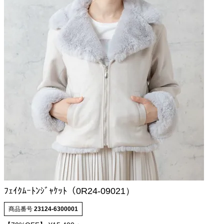
ﾌｪｲｸﾑｰﾄﾝｼﾞｬｹｯﾄ（0R24-09021）
商品番号
23124-6300001