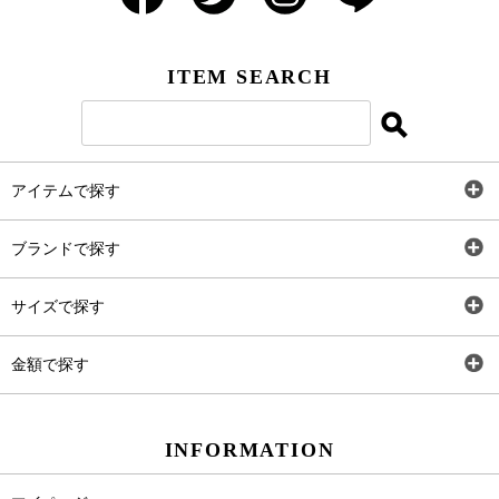
ITEM SEARCH
アイテムで探す
全アイテム
ブランドで探す
トップス
AT
サイズで探す
ワンピース
Rewde
SS
金額で探す
スカート
Carina Beauty
S
～2,000円
INFORMATION
パンツ
Carina Select
M
2,001円～4,000円