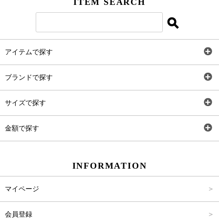
ITEM SEARCH
アイテムで探す
全アイテム
ブランドで探す
トップス
AT
サイズで探す
ワンピース
Rewde
SS
金額で探す
スカート
Carina Beauty
S
～2,000円
INFORMATION
パンツ
Carina Select
M
2,001円～4,000円
マイページ
アウター
Carina Outlet
L
4,001円～6,000円
会員登録