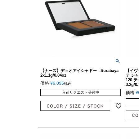
【ナーズ】デュオアイシャドー - Surabaya
【イヴ
2x1.1g/0.04oz
テ シ
120 
価格
¥
6,095
税込
3.2g/0
価格
¥
入荷リクエスト受付中