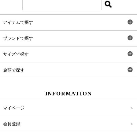
Instagram
アイテムで探す
LINE＠
全アイテム
ブランドで探す
トップス
Carina Select
サイズで探す
アウター
Carina Outlet
SS
金額で探す
ワンピース
Rewde
S
～2,000円
INFORMATION
パンツ
M
2,001円～4,000円
マイページ
スカート
L
4,001円～6,000円
会員登録
バッグ
FREE
6,001円～8,000円