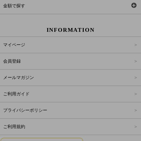
アウター
Carina Outlet
SS
金額で探す
ワンピース
Rewde
S
～2,000円
INFORMATION
パンツ
M
2,001円～4,000円
マイページ
スカート
L
4,001円～6,000円
会員登録
バッグ
FREE
6,001円～8,000円
メールマガジン
シューズ
8,001円～10,000円
ご利用ガイド
アクセサリー
10,001円～15,000円
プライバシーポリシー
フォーマル
15,001円～20,000円
ご利用規約
20,001円～25,000円