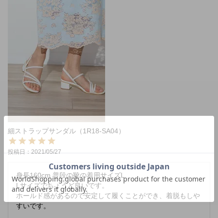
細ストラップサンダル（1R18-SA04）
投稿日
2021/05/27
身長160cm 普段の靴の着用サイズL

Lサイズでちょうど良いです。

ホールド感があるので安定して履くことができ、着脱もしや
すいです。