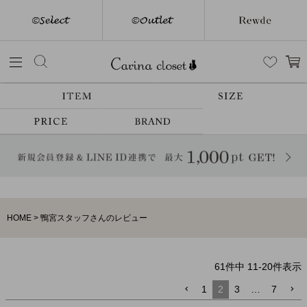
HOME
鴨宮スタッフさんのレビュー
61
件中
11
-
20
件表示
1
2
3
…
7