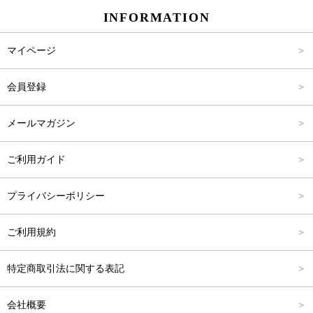
INFORMATION
パンツ
Carina Select
M
2,001円～4,000円
マイページ
アウター
Carina Outlet
L
4,001円～6,000円
会員登録
アクセサリー
FREE
6,001円～8,000円
メールマガジン
8,001円～10,000円
ご利用ガイド
10,001円～15,000円
プライバシーポリシー
15,001円～20,000円
ご利用規約
20,001円～25,000円
特定商取引法に関する表記
25,001円～
会社概要