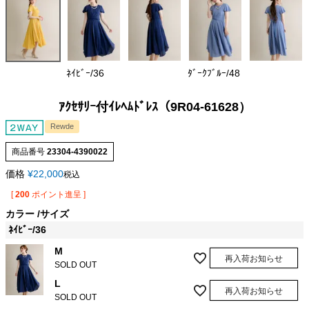
ﾈｲﾋﾞｰ/36
ﾀﾞｰｸﾌﾞﾙｰ/48
ｱｸｾｻﾘｰ付ｲﾚﾍﾑﾄﾞﾚｽ（9R04-61628）
Rewde
商品番号
23304-4390022
価格
¥
22,000
税込
[
200
ポイント進呈 ]
カラー
サイズ
ﾈｲﾋﾞｰ/36
M
再入荷お知らせ
SOLD OUT
L
再入荷お知らせ
SOLD OUT