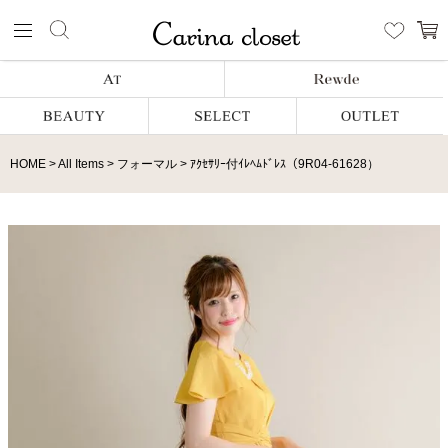
HOME
All Items
フォーマル
ｱｸｾｻﾘｰ付ｲﾚﾍﾑﾄﾞﾚｽ（9R04-61628）