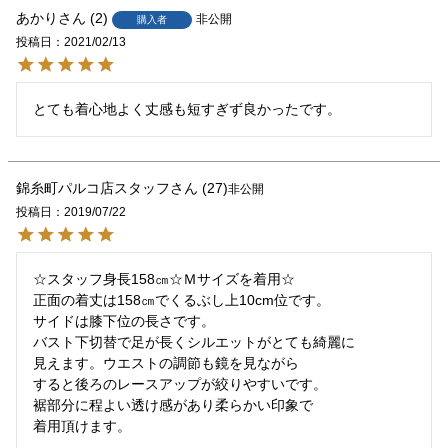
あかり
2
非公開
購入者
投稿日
2021/02/13
とても着心地よく丈感も短すぎず良かったです。
錦糸町パルコ店スタッフ
27
非公開
投稿日
2019/07/22
☆スタッフ身長158㎝☆Ｍサイズを着用☆

正面の着丈は158㎝でくるぶし上10cm位です。

サイドは膝下位の長さです。

バスト下切替で足が長くシルエットがとても綺麗に

見えます。ウエストの調節も鏡を見ながら

すると後ろのレースアップが絞りやすいです。

裾部分に程よい透け感があり柔らかい印象で

着用頂けます。