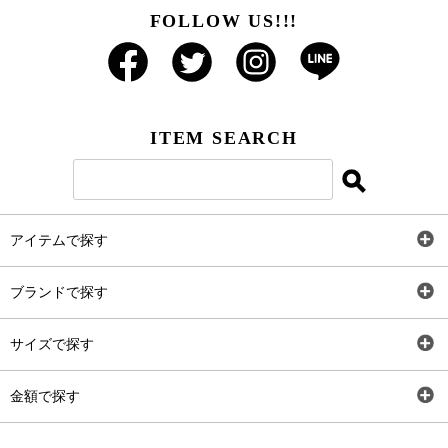
FOLLOW US!!!
ITEM SEARCH
アイテムで探す
全アイテム
ブランドで探す
トップス
AT
サイズで探す
ワンピース
Rewde
SS
金額で探す
スカート
Carina Beauty
S
～2,000円