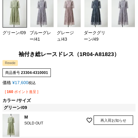
グリーン/09
ブルーグレ
グレージ
ダークグリ
ー/41
ュ/43
ーン/49
袖付き総レースドレス（1R04-A81823）
Rewde
商品番号
23304-4310001
価格
¥
17,600
税込
[
160
ポイント進呈 ]
カラー
サイズ
グリーン/09
M
再入荷お知らせ
SOLD OUT