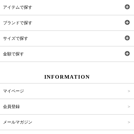
アイテムで探す
全アイテム
ブランドで探す
トップス
AT
サイズで探す
ワンピース
Rewde
SS
金額で探す
スカート
Carina Beauty
S
～2,000円
INFORMATION
パンツ
Carina Select
M
2,001円～4,000円
マイページ
アウター
Carina Outlet
L
4,001円～6,000円
会員登録
アクセサリー
FREE
6,001円～8,000円
メールマガジン
8,001円～10,000円