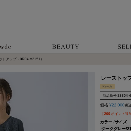
アップ（0R04-A2151）
レーストップ
Rewde
商品番号
23304-
価格
¥
22,000
税
[
200
ポイント進呈
カラー
サイズ
ダークグレー/2