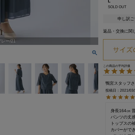
L
SOLD OUT
申し訳ご
返品・交換に関
レー/21
鴨宮スタッフ
投稿日
2021/03/
身長164㎝ 
パンツの丈感
トップスの
カバーができ