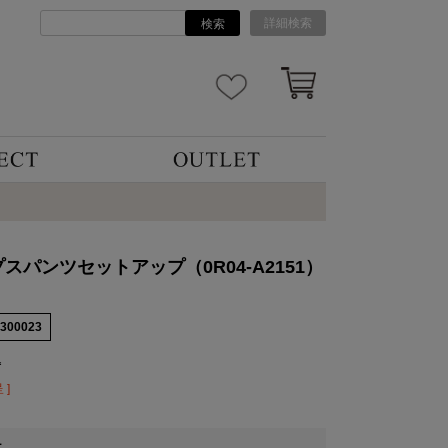
詳細検索
検索
スパンツセットアップ（0R04-A2151）
4300023
込
 ]
1