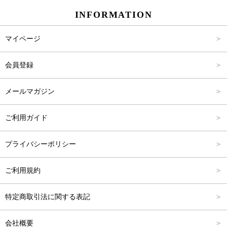
INFORMATION
パンツ
Carina Select
M
2,001円～4,000円
マイページ
アウター
Carina Outlet
L
4,001円～6,000円
会員登録
アクセサリー
FREE
6,001円～8,000円
メールマガジン
8,001円～10,000円
ご利用ガイド
10,001円～15,000円
プライバシーポリシー
15,001円～20,000円
ご利用規約
20,001円～25,000円
特定商取引法に関する表記
25,001円～
会社概要