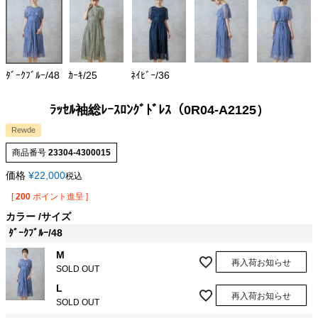
ﾀﾞｰｸﾌﾞﾙｰ/48
ｶｰｷ/25
ﾈｲﾋﾞｰ/36
ﾗｯｾﾙ袖総ﾚｰｽﾛﾝｸﾞﾄﾞﾚｽ（0R04-A2125）
Rewde
商品番号
23304-4300015
価格
¥
22,000
税込
[
200
ポイント進呈 ]
カラー
サイズ
ﾀﾞｰｸﾌﾞﾙｰ/48
M
再入荷お知らせ
SOLD OUT
L
再入荷お知らせ
SOLD OUT