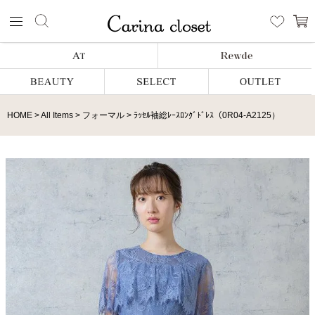
HOME
All Items
フォーマル
ﾗｯｾﾙ袖総ﾚｰｽﾛﾝｸﾞﾄﾞﾚｽ（0R04-A2125）