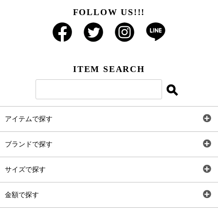
FOLLOW US!!!
ITEM SEARCH
アイテムで探す
全アイテム
ブランドで探す
トップス
AT
サイズで探す
ワンピース
Rewde
SS
金額で探す
スカート
Carina Beauty
S
～2,000円