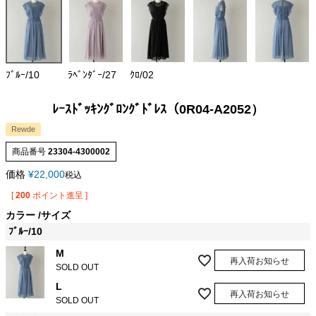
ﾌﾞﾙｰ/10
ﾗﾍﾞﾝﾀﾞｰ/27
ｸﾛ/02
ﾚｰｽﾄﾞｯｷﾝｸﾞﾛﾝｸﾞﾄﾞﾚｽ（0R04-A2052）
Rewde
商品番号
23304-4300002
価格
¥
22,000
税込
[
200
ポイント進呈 ]
カラー
サイズ
ﾌﾞﾙｰ/10
M
再入荷お知らせ
SOLD OUT
L
再入荷お知らせ
SOLD OUT