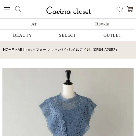
HOME
All Items
フォーマル
ﾚｰｽﾄﾞｯｷﾝｸﾞﾛﾝｸﾞﾄﾞﾚｽ（0R04-A2052）