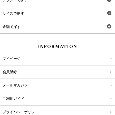
ブランドで探す
トップス
AT
サイズで探す
ワンピース
Rewde
SS
金額で探す
スカート
Carina Beauty
S
～2,000円
INFORMATION
パンツ
Carina Select
M
2,001円～4,000円
マイページ
アウター
Carina Outlet
L
4,001円～6,000円
会員登録
アクセサリー
FREE
6,001円～8,000円
メールマガジン
8,001円～10,000円
ご利用ガイド
10,001円～15,000円
プライバシーポリシー