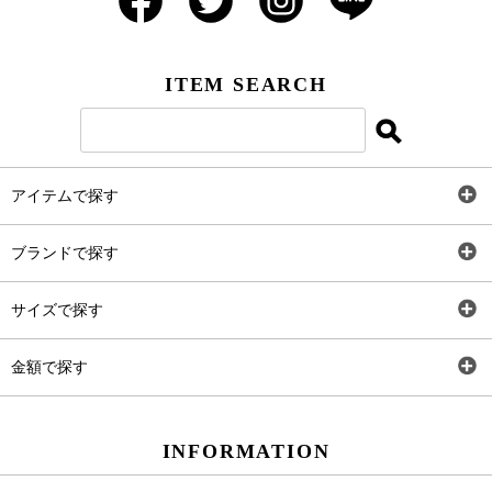
ITEM SEARCH
アイテムで探す
全アイテム
ブランドで探す
トップス
AT
サイズで探す
ワンピース
Rewde
SS
金額で探す
スカート
Carina Beauty
S
～2,000円
INFORMATION
パンツ
Carina Select
M
2,001円～4,000円