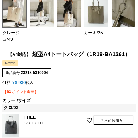
グレージ
カーキ/25
ュ/43
縦型A4トートバッグ（1R18-BA1261）
【A4対応】
Rewde
商品番号
23218-5310004
価格
¥
6,930
税込
[
63
ポイント進呈 ]
カラー
サイズ
クロ/02
FREE
再入荷お知らせ
SOLD OUT