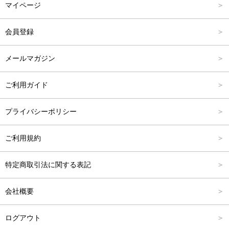
マイページ
アウター
Carina Outlet
L
4,001円～6,000円
会員登録
アクセサリー
FREE
6,001円～8,000円
メールマガジン
8,001円～10,000円
ご利用ガイド
10,001円～15,000円
プライバシーポリシー
15,001円～20,000円
ご利用規約
20,001円～25,000円
特定商取引法に関する表記
25,001円～
会社概要
ログアウト