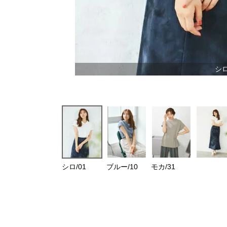
シロ
シロ/01
ブルー/10
モカ/31