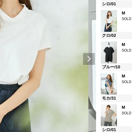
シロ/01
M
SOLD
クロ/02
M
SOLD
ブルー/10
M
SOLD
モカ/31
M
SOLD
シロ/01