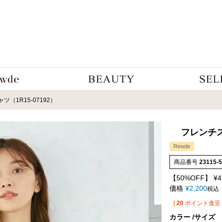
（1R15-07192）
フレンチス
Rewde
商品番号
23115-
【50%OFF】
¥
4
価格
¥
2,200
税込
[
20
ポイント進呈 
カラー
サイズ