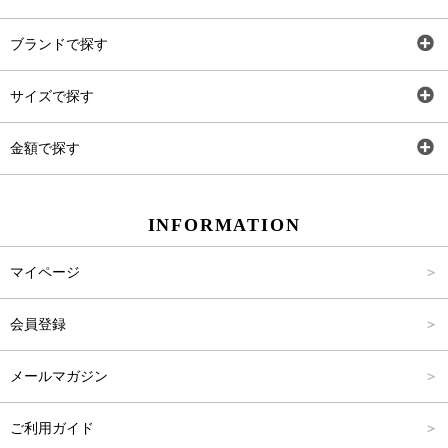
全アイテム
ブランドで探す
トップス
AT
サイズで探す
ワンピース
Rewde
SS
金額で探す
スカート
Carina Beauty
S
～2,000円
INFORMATION
パンツ
Carina Select
M
2,001円～4,000円
マイページ
アウター
Carina Outlet
L
4,001円～6,000円
会員登録
アクセサリー
FREE
6,001円～8,000円
メールマガジン
8,001円～10,000円
ご利用ガイド
10,001円～15,000円