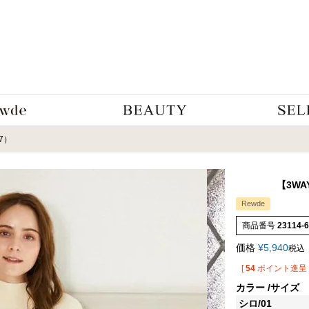
7）
【3WA
Rewde
商品番号
23114-
価格
¥
5,940
税込
[
54
ポイント進呈 
カラー
サイズ
シロ/01