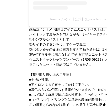
Rewde ルゥデ【公式】(@rewde_off
商品コメント:今期注目アイテムのニットベストは
ハイネックで温かみを与えながら、レイヤードスタ
①シンプルなベストとして
②サイドのボタンをつけてケープ風に
③ボタンをそのままに着方を変えて袖を通せばボレ
3WAYでマルチに着こなしができる万能なニットベ
ウエストタックシャツワンピース（1R05-09233）
※こちらはセット商品ではございません。
【商品取り扱い上のご注意】
■手洗い可能。
■アイロンはあて布をしてかけて下さい。
■濃色のものは色落ちする事がありますので、他の
■この商品は糸及び編組織の性質上、引っかけ・引
■（ピリング）ピリングとは繊維の表面が着用中に
用の際避けられない現象で、この発生を完全に防止