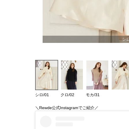
シロ
シロ/01
クロ/02
モカ/31
＼Rewde公式Instagramでご紹介／