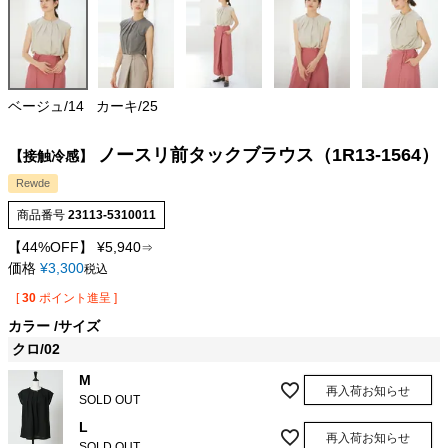
ベージュ/14
カーキ/25
ノースリ前タックブラウス（1R13-1564）
【接触冷感】
Rewde
商品番号
23113-5310011
【44%OFF】
¥
5,940
⇒
価格
¥
3,300
税込
[
30
ポイント進呈 ]
カラー
サイズ
クロ/02
M
再入荷お知らせ
SOLD OUT
L
再入荷お知らせ
SOLD OUT