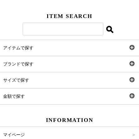
ITEM SEARCH
アイテムで探す
全アイテム
ブランドで探す
トップス
AT
サイズで探す
ワンピース
Rewde
SS
金額で探す
スカート
Carina Beauty
S
～2,000円
INFORMATION
パンツ
Carina Select
M
2,001円～4,000円
マイページ