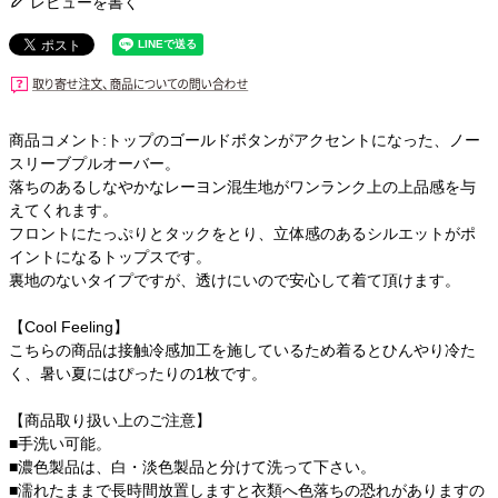
レビューを書く
商品コメント:トップのゴールドボタンがアクセントになった、ノー
スリーブプルオーバー。
落ちのあるしなやかなレーヨン混生地がワンランク上の上品感を与
えてくれます。
フロントにたっぷりとタックをとり、立体感のあるシルエットがポ
イントになるトップスです。
裏地のないタイプですが、透けにいので安心して着て頂けます。
【Cool Feeling】
こちらの商品は接触冷感加工を施しているため着るとひんやり冷た
く、暑い夏にはぴったりの1枚です。
【商品取り扱い上のご注意】
■手洗い可能。
■濃色製品は、白・淡色製品と分けて洗って下さい。
■濡れたままで長時間放置しますと衣類へ色落ちの恐れがありますの