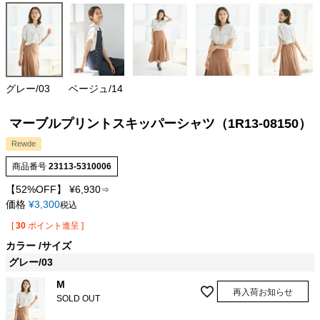
グレー/03
ベージュ/14
マーブルプリントスキッパーシャツ（1R13-08150）
Rewde
商品番号
23113-5310006
【52%OFF】
¥
6,930
⇒
価格
¥
3,300
税込
[
30
ポイント進呈 ]
カラー
サイズ
グレー/03
M
再入荷お知らせ
SOLD OUT