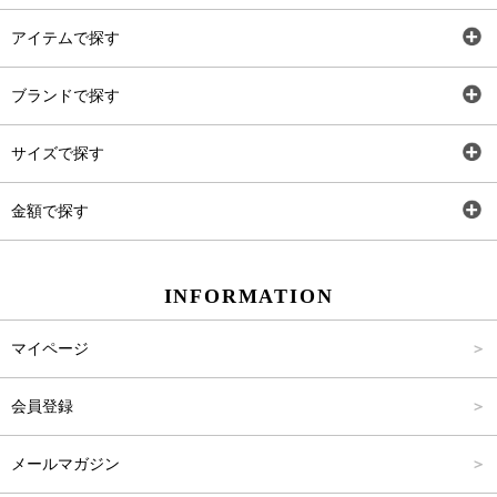
アイテムで探す
全アイテム
ブランドで探す
トップス
AT
サイズで探す
ワンピース
Rewde
SS
金額で探す
スカート
Carina Beauty
S
～2,000円
INFORMATION
パンツ
Carina Select
M
2,001円～4,000円
マイページ
アウター
Carina Outlet
L
4,001円～6,000円
会員登録
アクセサリー
FREE
6,001円～8,000円
メールマガジン
8,001円～10,000円