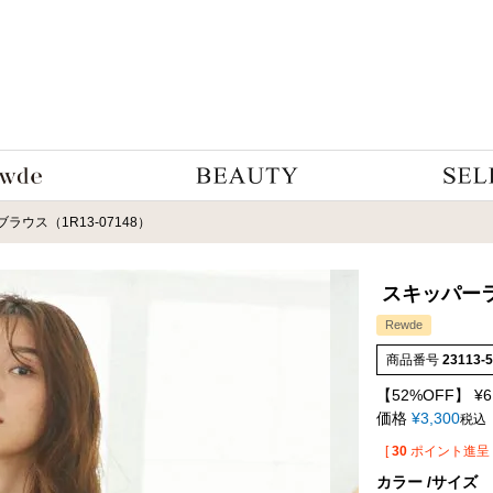
ウス（1R13-07148）
スキッパーラ
Rewde
商品番号
23113-
【52%OFF】
¥
6
価格
¥
3,300
税込
[
30
ポイント進呈 
カラー
サイズ