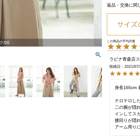
返品・交換に関
/06
ラビナ青森店ス
投稿日
2021/07/
身長165cm
テロテロした
二の腕が隠れ
インしてスカ
腰回りが隠れ
アーム周り