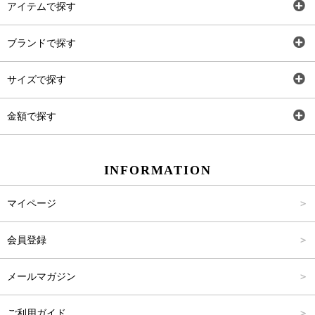
アイテムで探す
全アイテム
ブランドで探す
トップス
AT
サイズで探す
ワンピース
Rewde
SS
金額で探す
スカート
Carina Beauty
S
～2,000円
INFORMATION
パンツ
Carina Select
M
2,001円～4,000円
マイページ
アウター
Carina Outlet
L
4,001円～6,000円
会員登録
アクセサリー
FREE
6,001円～8,000円
メールマガジン
8,001円～10,000円
ご利用ガイド