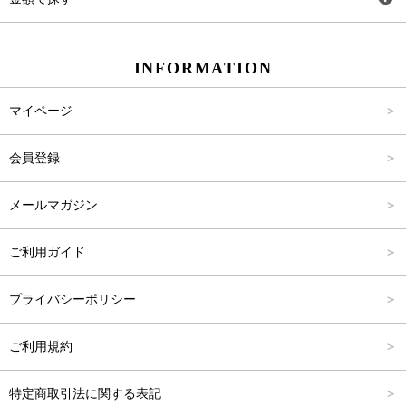
スカート
Carina Beauty
S
～2,000円
INFORMATION
パンツ
Carina Select
M
2,001円～4,000円
マイページ
アウター
Carina Outlet
L
4,001円～6,000円
会員登録
アクセサリー
FREE
6,001円～8,000円
メールマガジン
8,001円～10,000円
ご利用ガイド
10,001円～15,000円
プライバシーポリシー
15,001円～20,000円
ご利用規約
20,001円～25,000円
特定商取引法に関する表記