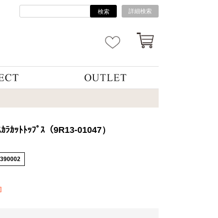
詳細検索
検索
ｽｶﾗｶｯﾄﾄｯﾌﾟｽ（9R13-01047）
4390002
]