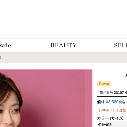
7）
Rewde
商品番号
23107-
価格
¥
8,580
税込
[
78
ポイント進呈 
カラー
サイズ
ｸﾞﾚｰ/03