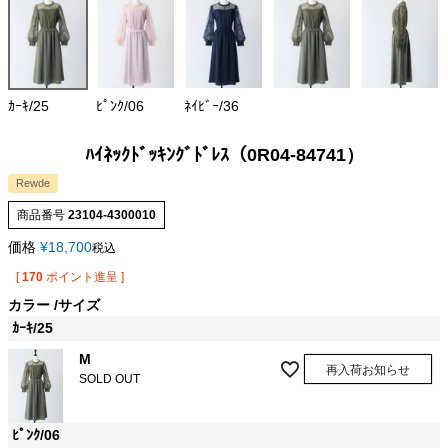
ｶｰｷ/25
ﾋﾟﾝｸ/06
ﾈｲﾋﾞｰ/36
ﾊｲﾈｯｸﾄﾞｯｷﾝｸﾞﾄﾞﾚｽ（0R04-84741）
Rewde
商品番号
23104-4300010
価格
¥
18,700
税込
[
170
ポイント進呈 ]
カラー
サイズ
ｶｰｷ/25
M
再入荷お知らせ
SOLD OUT
ﾋﾟﾝｸ/06