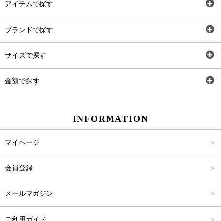
アイテムで探す
全アイテム
ブランドで探す
トップス
AT
サイズで探す
ワンピース
Rewde
SS
金額で探す
スカート
Carina Beauty
S
～2,000円
INFORMATION
パンツ
Carina Select
M
2,001円～4,000円
マイページ
アウター
Carina Outlet
L
4,001円～6,000円
会員登録
アクセサリー
FREE
6,001円～8,000円
メールマガジン
8,001円～10,000円
ご利用ガイド