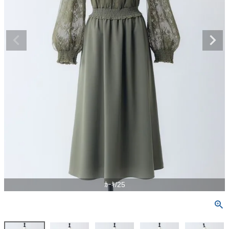
ｶｰｷ/25