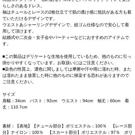
らしさのあるドレス。
袖はチュールとレースの2枚仕立てで肌の透け感に抵抗がある方も着
ていただけるデザインです。
ウエストあシャーリングデザインで、総ゴム仕様なので安心して着
用して頂けます。
結婚式や二次会・女子会やパーティーなどにおすすめのアイテムで
す。
■この製品はデリケートな生地を使用しているため、他のものに引っ
掛かりやすくなっています。お取扱いにはご注意ください。
■染色の性質上、濃色に関しましては摩擦や汗や雨に濡れた時、また
は濡れたまま放置した時に他のものに移染する恐れがありますので
ご注意ください。
サイズ
肩幅：34cm バスト：92cm ウエスト：94cm 袖丈：60cm 着
丈：110.7cm
素材：【表地】【チュール部分】ポリエステル：100％ 【レース部
分】ナイロン：100％ 【スカート部分】ポリエステル：97％ ポリ