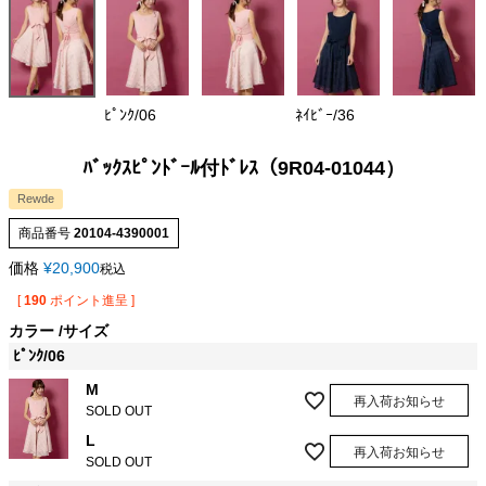
ﾋﾟﾝｸ/06
ﾈｲﾋﾞｰ/36
ﾊﾞｯｸｽﾋﾟﾝﾄﾞｰﾙ付ﾄﾞﾚｽ（9R04-01044）
Rewde
商品番号
20104-4390001
価格
¥
20,900
税込
[
190
ポイント進呈 ]
カラー
サイズ
ﾋﾟﾝｸ/06
M
再入荷お知らせ
SOLD OUT
L
再入荷お知らせ
SOLD OUT