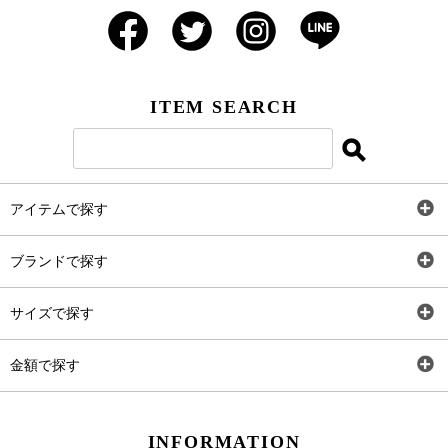
ITEM SEARCH
アイテムで探す
全アイテム
ブランドで探す
トップス
AT
サイズで探す
ワンピース
Rewde
SS
金額で探す
スカート
Carina Beauty
S
～2,000円
INFORMATION