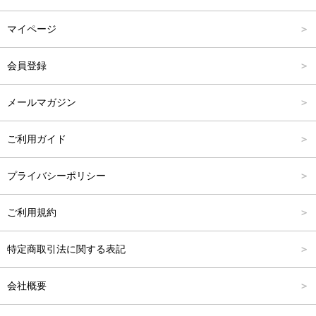
パンツ
Carina Select
M
2,001円～4,000円
マイページ
アウター
Carina Outlet
L
4,001円～6,000円
会員登録
アクセサリー
FREE
6,001円～8,000円
メールマガジン
8,001円～10,000円
ご利用ガイド
10,001円～15,000円
プライバシーポリシー
15,001円～20,000円
ご利用規約
20,001円～25,000円
特定商取引法に関する表記
25,001円～
会社概要