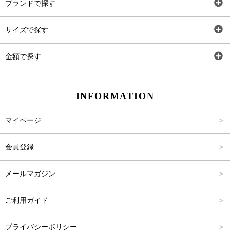
ブランドで探す
トップス
AT
サイズで探す
ワンピース
Rewde
SS
金額で探す
スカート
Carina Beauty
S
～2,000円
INFORMATION
パンツ
Carina Select
M
2,001円～4,000円
マイページ
アウター
Carina Outlet
L
4,001円～6,000円
会員登録
アクセサリー
FREE
6,001円～8,000円
メールマガジン
8,001円～10,000円
ご利用ガイド
10,001円～15,000円
プライバシーポリシー