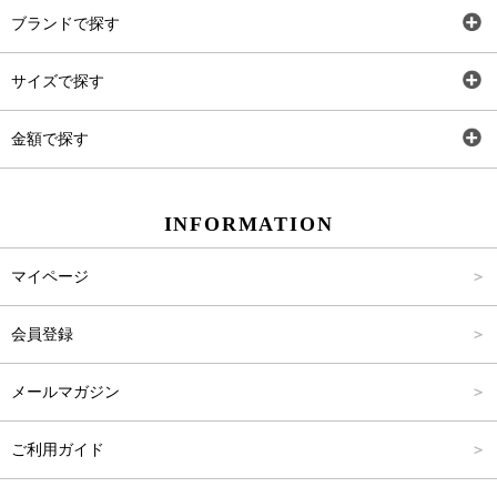
全アイテム
ブランドで探す
トップス
AT
サイズで探す
ワンピース
Rewde
SS
金額で探す
スカート
Carina Beauty
S
～2,000円
INFORMATION
パンツ
Carina Select
M
2,001円～4,000円
マイページ
アウター
Carina Outlet
L
4,001円～6,000円
会員登録
アクセサリー
FREE
6,001円～8,000円
メールマガジン
8,001円～10,000円
ご利用ガイド
10,001円～15,000円