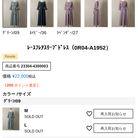
ｸﾞﾘｰﾝ/09
ﾈｲﾋﾞｰ/36
ﾗﾍﾞﾝﾀﾞｰ/27
ﾚｰｽﾌﾚｱｽﾘｰﾌﾞﾄﾞﾚｽ（0R04-A1952）
Rewde
商品番号
23304-4300003
価格
¥
22,000
税込
[
200
ポイント進呈 ]
カラー
サイズ
ｸﾞﾘｰﾝ/09
M
再入荷お知らせ
SOLD OUT
L
再入荷お知らせ
SOLD OUT