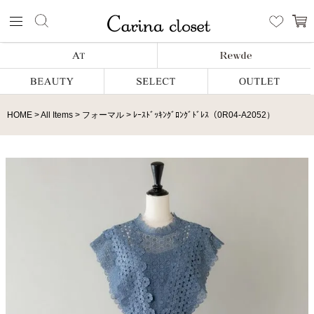
HOME
All Items
フォーマル
ﾚｰｽﾄﾞｯｷﾝｸﾞﾛﾝｸﾞﾄﾞﾚｽ（0R04-A2052）