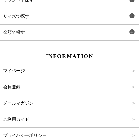
ブランドで探す
トップス
AT
サイズで探す
ワンピース
Rewde
SS
金額で探す
スカート
Carina Beauty
S
～2,000円
INFORMATION
パンツ
Carina Select
M
2,001円～4,000円
マイページ
アウター
Carina Outlet
L
4,001円～6,000円
会員登録
アクセサリー
FREE
6,001円～8,000円
メールマガジン
8,001円～10,000円
ご利用ガイド
10,001円～15,000円
プライバシーポリシー