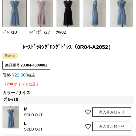
ﾌﾞﾙｰ/10
ﾗﾍﾞﾝﾀﾞｰ/27
ｸﾛ/02
ﾚｰｽﾄﾞｯｷﾝｸﾞﾛﾝｸﾞﾄﾞﾚｽ（0R04-A2052）
Rewde
商品番号
23304-4300002
価格
¥
22,000
税込
[
200
ポイント進呈 ]
カラー
サイズ
ﾌﾞﾙｰ/10
M
再入荷お知らせ
SOLD OUT
L
再入荷お知らせ
SOLD OUT