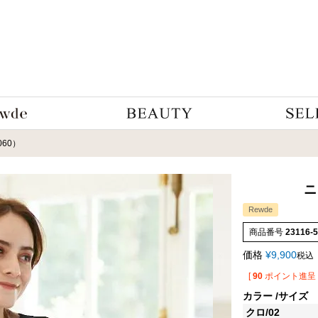
060）
ニ
Rewde
商品番号
23116-
価格
¥
9,900
税込
[
90
ポイント進呈 
カラー
サイズ
クロ/02