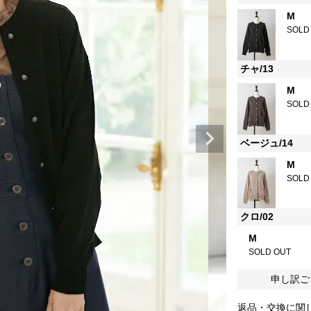
M
SOLD
チャ/13
M
SOLD
ベージュ/14
M
SOLD
クロ/02
M
SOLD OUT
申し訳ご
返品・交換に関