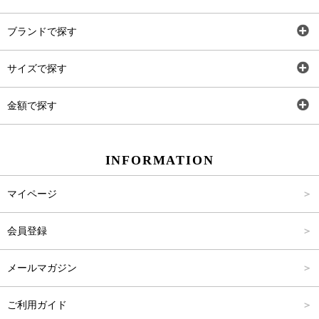
全アイテム
ブランドで探す
トップス
AT
サイズで探す
ワンピース
Rewde
SS
金額で探す
スカート
Carina Beauty
S
～2,000円
INFORMATION
パンツ
Carina Select
M
2,001円～4,000円
マイページ
アウター
Carina Outlet
L
4,001円～6,000円
会員登録
アクセサリー
FREE
6,001円～8,000円
メールマガジン
8,001円～10,000円
ご利用ガイド
10,001円～15,000円