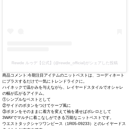
Rewde ルゥデ【公式】(@rewde_official)がシェアした投稿
商品コメント:今期注目アイテムのニットベストは、コーディネート
にプラスするだけで一気にトレンドライクに。
ハイネックで温かみを与えながら、レイヤードスタイルでオシャレ
の幅が広がるアイテム。
①シンプルなベストとして
②サイドのボタンをつけてケープ風に
③ボタンをそのままに着方を変えて袖を通せばボレロとして
3WAYでマルチに着こなしができる万能なニットベストです。
ウエストタックシャツワンピース（1R05-09233）
とのレイヤードス