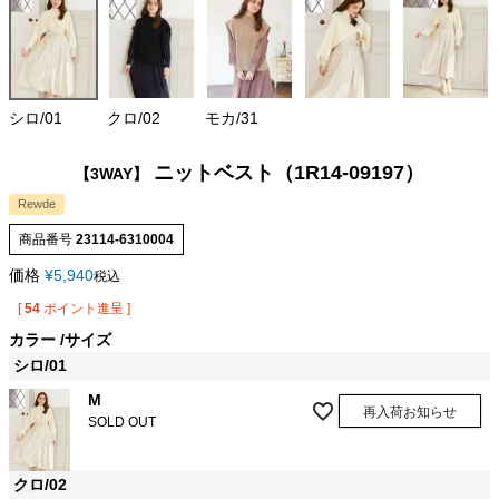
シロ/01
クロ/02
モカ/31
ニットベスト（1R14-09197）
【3WAY】
Rewde
商品番号
23114-6310004
価格
¥
5,940
税込
[
54
ポイント進呈 ]
カラー
サイズ
シロ/01
M
再入荷お知らせ
SOLD OUT
クロ/02