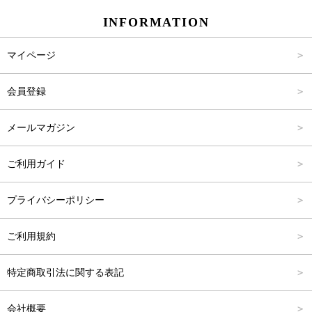
INFORMATION
パンツ
Carina Select
M
2,001円～4,000円
マイページ
アウター
Carina Outlet
L
4,001円～6,000円
会員登録
アクセサリー
FREE
6,001円～8,000円
メールマガジン
8,001円～10,000円
ご利用ガイド
10,001円～15,000円
プライバシーポリシー
15,001円～20,000円
ご利用規約
20,001円～25,000円
特定商取引法に関する表記
25,001円～
会社概要