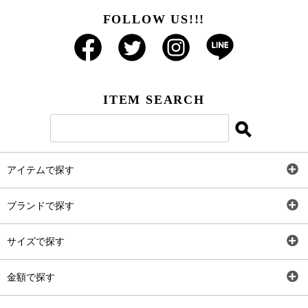
FOLLOW US!!!
ITEM SEARCH
アイテムで探す
全アイテム
ブランドで探す
トップス
AT
サイズで探す
ワンピース
Rewde
SS
金額で探す
スカート
Carina Beauty
S
～2,000円