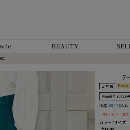
081）
テー
Rewde
商品番号
23112-
価格
¥
8,910
税込
[
81
ポイント進呈 
カラー
サイズ
クロ/02