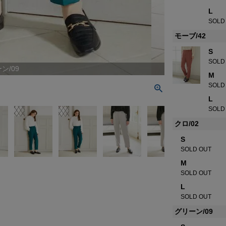
L
SOLD
モーブ/42
S
SOLD
ン/09
M
SOLD
L
SOLD
クロ/02
S
SOLD OUT
M
SOLD OUT
L
SOLD OUT
グリーン/09