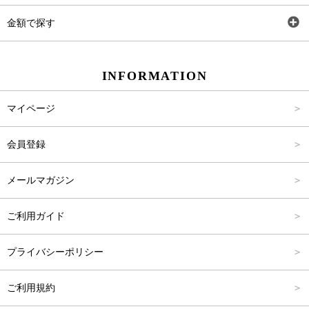
ワンピース
Rewde
SS
金額で探す
スカート
Carina Beauty
S
～2,000円
INFORMATION
パンツ
Carina Select
M
2,001円～4,000円
マイページ
アウター
Carina Outlet
L
4,001円～6,000円
会員登録
アクセサリー
FREE
6,001円～8,000円
メールマガジン
8,001円～10,000円
ご利用ガイド
10,001円～15,000円
プライバシーポリシー
15,001円～20,000円
ご利用規約
20,001円～25,000円