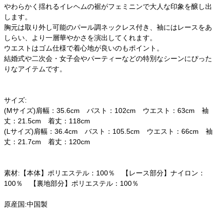
やわらかく揺れるイレヘムの裾がフェミニンで大人な印象を醸し出
します。
胸元は取り外し可能のパール調ネックレス付き、袖にはレースをあ
しらい、より一層華やかさを演出してくれます。
ウエストはゴム仕様で着心地が良いのもポイント。
結婚式や二次会・女子会やパーティーなどの特別なシーンにぴった
りなアイテムです。
サイズ:
(Mサイズ)肩幅：35.6cm バスト：102cm ウエスト：63cm 袖
丈：21.5cm 着丈：118cm
(Lサイズ)肩幅：36.4cm バスト：105.5cm ウエスト：66cm 袖
丈：21.7cm 着丈：120cm
素材:【本体】ポリエステル：100％ 【レース部分】ナイロン：
100％ 【裏地部分】ポリエステル：100％
原産国:中国製