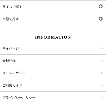
トップス
AT
サイズで探す
ワンピース
Rewde
SS
金額で探す
スカート
Carina Beauty
S
～2,000円
INFORMATION
パンツ
Carina Select
M
2,001円～4,000円
マイページ
アウター
Carina Outlet
L
4,001円～6,000円
会員登録
アクセサリー
FREE
6,001円～8,000円
メールマガジン
8,001円～10,000円
ご利用ガイド
10,001円～15,000円
プライバシーポリシー
15,001円～20,000円