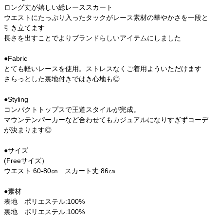
ロング丈が嬉しい総レーススカート
ウエストにたっぷり入ったタックがレース素材の華やかさを一段と
引き立てます
長さを出すことでよりブランドらしいアイテムにしました
●Fabric
とても軽いレースを使用。ストレスなくご着用よういただけます
さらっとした裏地付きではき心地も◎
●Styling
コンパクトトップスで王道スタイルが完成。
マウンテンパーカーなど合わせてもカジュアルになりすぎずコーデ
が決まります◎
●サイズ
(Freeサイズ）
ウエスト:60-80㎝ スカート丈:86㎝
●素材
表地 ポリエステル:100%
裏地 ポリエステル:100%