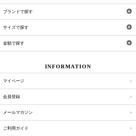
全アイテム
ブランドで探す
トップス
AT
サイズで探す
ワンピース
Rewde
SS
金額で探す
スカート
Carina Beauty
S
～2,000円
INFORMATION
パンツ
Carina Select
M
2,001円～4,000円
マイページ
アウター
Carina Outlet
L
4,001円～6,000円
会員登録
アクセサリー
FREE
6,001円～8,000円
メールマガジン
8,001円～10,000円
ご利用ガイド
10,001円～15,000円