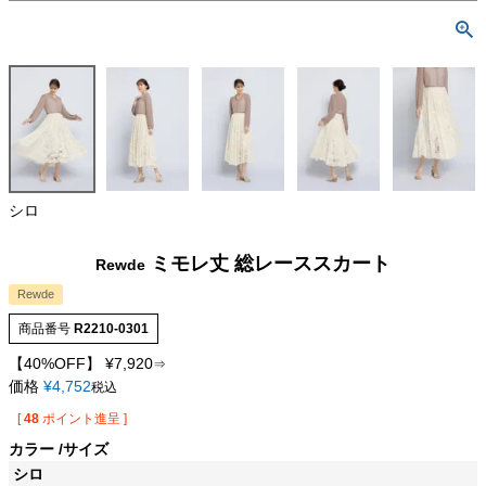
シロ
ミモレ丈 総レーススカート
Rewde
Rewde
商品番号
R2210-0301
【40%OFF】
¥
7,920
⇒
価格
¥
4,752
税込
[
48
ポイント進呈 ]
カラー
サイズ
シロ