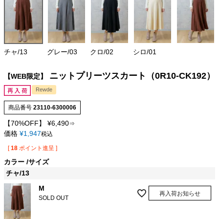
チャ/13
グレー/03
クロ/02
シロ/01
ニットプリーツスカート（0R10-CK192）
【WEB限定】
Rewde
商品番号
23110-6300006
【70%OFF】
¥
6,490
⇒
価格
¥
1,947
税込
[
18
ポイント進呈 ]
カラー
サイズ
チャ/13
M
再入荷お知らせ
SOLD OUT