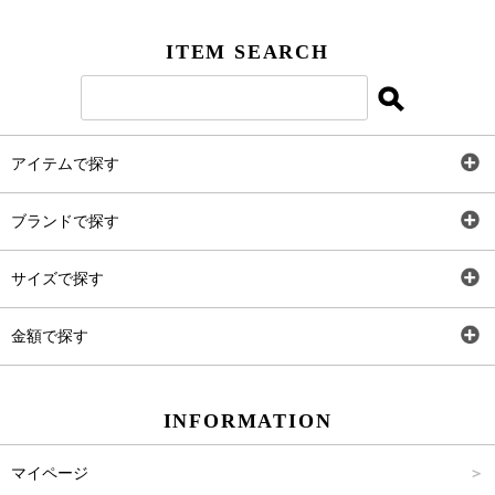
ITEM SEARCH
アイテムで探す
全アイテム
ブランドで探す
トップス
AT
サイズで探す
ワンピース
Rewde
SS
金額で探す
スカート
Carina Beauty
S
～2,000円
INFORMATION
パンツ
Carina Select
M
2,001円～4,000円
マイページ
アウター
Carina Outlet
L
4,001円～6,000円