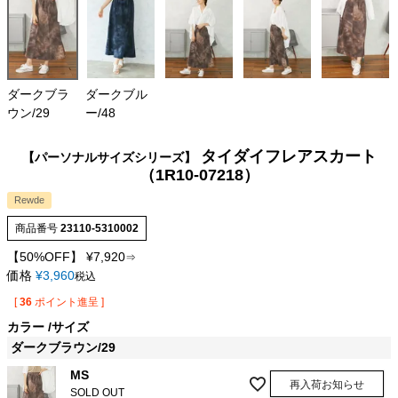
ダークブラ
ダークブル
ウン/29
ー/48
タイダイフレアスカート
【パーソナルサイズシリーズ】
（1R10-07218）
Rewde
商品番号
23110-5310002
【50%OFF】
¥
7,920
⇒
価格
¥
3,960
税込
[
36
ポイント進呈 ]
カラー
サイズ
ダークブラウン/29
MS
再入荷お知らせ
SOLD OUT