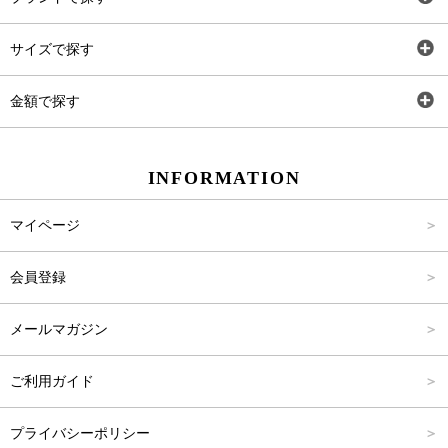
トップス
AT
サイズで探す
ワンピース
Rewde
SS
金額で探す
スカート
Carina Beauty
S
～2,000円
INFORMATION
パンツ
Carina Select
M
2,001円～4,000円
マイページ
アウター
Carina Outlet
L
4,001円～6,000円
会員登録
アクセサリー
FREE
6,001円～8,000円
メールマガジン
8,001円～10,000円
ご利用ガイド
10,001円～15,000円
プライバシーポリシー