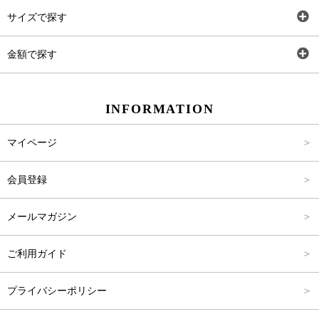
トップス
AT
サイズで探す
ワンピース
Rewde
SS
金額で探す
スカート
Carina Beauty
S
～2,000円
INFORMATION
パンツ
Carina Select
M
2,001円～4,000円
マイページ
アウター
Carina Outlet
L
4,001円～6,000円
会員登録
アクセサリー
FREE
6,001円～8,000円
メールマガジン
8,001円～10,000円
ご利用ガイド
10,001円～15,000円
プライバシーポリシー
15,001円～20,000円