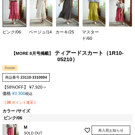
ピンク/06
ベージュ/14
カーキ/25
マスター
ド/60
ティアードスカート（1R10-
【MORE 8月号掲載】
05210）
Rewde
商品番号
23110-3310004
【58%OFF】
¥
7,920
⇒
価格
¥
3,300
税込
[
30
ポイント進呈 ]
カラー
サイズ
ピンク/06
M
再入荷お知らせ
SOLD OUT