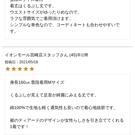
着丈はくるぶし丈です。

ウエストサイズがゆったりめなので、

ラフな雰囲気でご着用頂けます。

シンプルな単色なので、コーディネートも合わせやすいで
す。
イオンモール宮崎店スタッフ
45
非公開
投稿日
2021/05/18
身長160㎝ 普段着用Mサイズ

くるぶしが見えて足首が綺麗にみえる丈です。

綿100%で生地も軽く通気性も良いので着心地抜群です。

裾のティアードのデザインが女性らしさを引き立ててくれる
1着です！