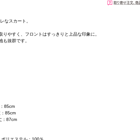
ャレなスカート。
取りやすく、フロントはすっきりと上品な印象に。
地も抜群です。
。
：85cm
：85cm
丈：87cm
】ポリエステル：100％