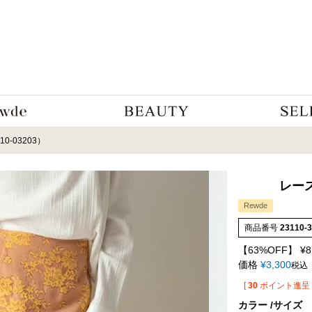
-03203）
レース
Rewde
商品番号
23110-
【63%OFF】
¥
8
価格
¥
3,300
税込
[
30
ポイント進呈 
カラー
サイズ