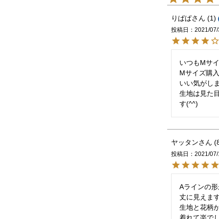
りぱぱ
1
投稿日
2021/07/
いつもMサ
Mサイズ購
いい気がしま
生地は見た
ヤッタン
投稿日
2021/07/
Aラインの形
丈に見えます
生地と花柄
着れて楽で