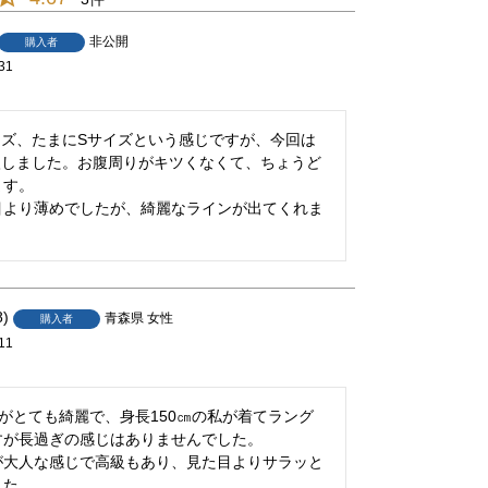
非公開
購入者
31
イズ、たまにSサイズという感じですが、今回は
入しました。お腹周りがキツくなくて、ちょうど
す。

目より薄めでしたが、綺麗なラインが出てくれま
8
青森県
女性
購入者
11
がとても綺麗で、身長150㎝の私が着てラング
が長過ぎの感じはありませんでした。

が大人な感じで高級もあり、見た目よりサラッと
した。