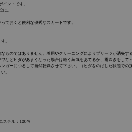
ポイントです。
役に。
持っておくと便利な優秀なスカートです。
ます。
的なものではありません。着用やクリーニングによりプリーツが消失す
ジワなどヒダがあまくなった場合は軽く蒸気をあてるか、霧吹きをして
ハンガーにつるして自然乾燥させて下さい。（ヒダをのばした状態での
さい。
エステル：100％