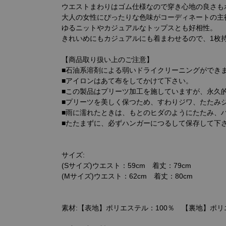
ウエストまわりはゴム仕様なので穿き心地の良さも
大人の女性にぴったりな色味がコーディネートの主
ゆるニットやカジュアルなトップスとも好相性。
きれいめにもカジュアルにも着まわせるので、1枚
【商品取り扱い上のご注意】
■石油系溶剤による弱いドライクリーニングができ
■アイロンはあて布をしてかけて下さい。
■この製品はプリーツ加工を施していますが、永久
■プリーツを美しく保つため、すわりジワ、たたみ
■雨に濡れたときは、もとのヒダのようにたたみ、
■たたまずに、必ずハンガーにつるして保存して下
サイズ:
(Sサイズ)ウエスト：59cm 着丈：79cm
(Mサイズ)ウエスト：62cm 着丈：80cm
素材:【表地】ポリエステル：100％ 【裏地】ポリ