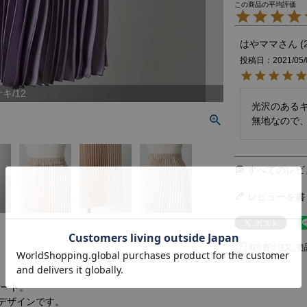
はやママ
投稿日
2021/05/
キ/12
光沢のあるキ
無地なので
すべてのレビ
レビューを書
カート。
デザインです。