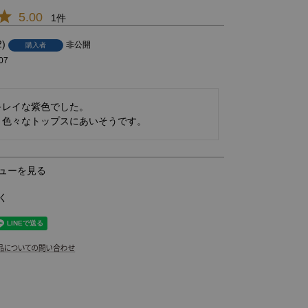
5.00
1
2
非公開
購入者
07
ベージュ/14
レイな紫色でした。

、色々なトップスにあいそうです。
ューを見る
く