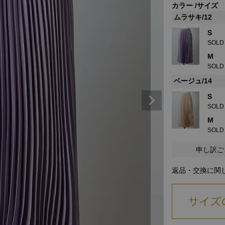
カラー
サイズ
ムラサキ/12
S
SOLD
M
SOLD
ベージュ/14
S
SOLD
M
SOLD
申し訳ご
返品・交換に関