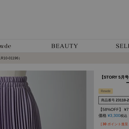
0-01196）
【STORY 5月
Rewde
商品番号
23110-
【58%OFF】
¥
7
価格
¥
3,300
税込
[
30
ポイント進呈 