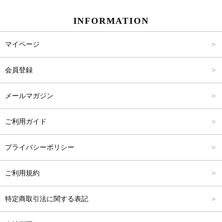
スカート
Carina Beauty
S
～2,000円
INFORMATION
パンツ
Carina Select
M
2,001円～4,000円
マイページ
アウター
Carina Outlet
L
4,001円～6,000円
会員登録
アクセサリー
FREE
6,001円～8,000円
メールマガジン
8,001円～10,000円
ご利用ガイド
10,001円～15,000円
プライバシーポリシー
15,001円～20,000円
ご利用規約
20,001円～25,000円
特定商取引法に関する表記
25,001円～