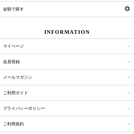
ワンピース
Rewde
SS
金額で探す
スカート
Carina Beauty
S
～2,000円
INFORMATION
パンツ
Carina Select
M
2,001円～4,000円
マイページ
アウター
Carina Outlet
L
4,001円～6,000円
会員登録
アクセサリー
FREE
6,001円～8,000円
メールマガジン
8,001円～10,000円
ご利用ガイド
10,001円～15,000円
プライバシーポリシー
15,001円～20,000円
ご利用規約
20,001円～25,000円