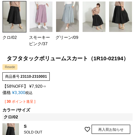
クロ/02
スモーキー
グリーン/09
ピンク/37
タフタタックボリュームスカート（1R10-02194）
Rewde
商品番号
23110-2310001
【58%OFF】
¥
7,920
⇒
価格
¥
3,300
税込
[
30
ポイント進呈 ]
カラー
サイズ
クロ/02
S
再入荷お知らせ
SOLD OUT