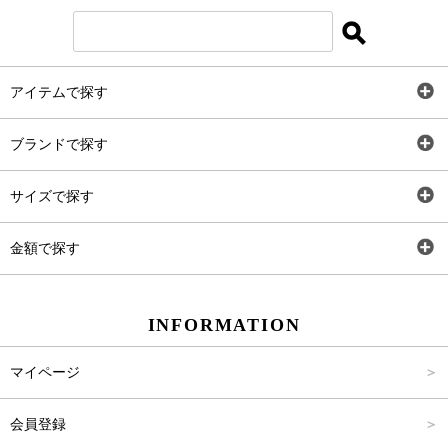
アイテムで探す
全アイテム
ブランドで探す
トップス
AT
サイズで探す
ワンピース
Rewde
SS
金額で探す
スカート
Carina Beauty
S
～2,000円
INFORMATION
パンツ
Carina Select
M
2,001円～4,000円
マイページ
アウター
Carina Outlet
L
4,001円～6,000円
会員登録
アクセサリー
FREE
6,001円～8,000円