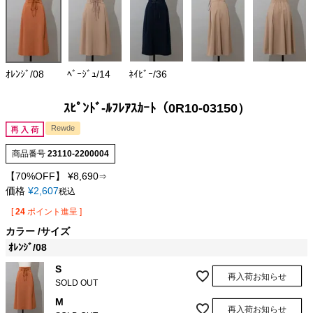
ｵﾚﾝｼﾞ/08
ﾍﾞｰｼﾞｭ/14
ﾈｲﾋﾞｰ/36
ｽﾋﾟﾝﾄﾞ-ﾙﾌﾚｱｽｶｰﾄ（0R10-03150）
Rewde
商品番号
23110-2200004
【70%OFF】
¥
8,690
⇒
価格
¥
2,607
税込
[
24
ポイント進呈 ]
カラー
サイズ
ｵﾚﾝｼﾞ/08
S
再入荷お知らせ
SOLD OUT
M
再入荷お知らせ