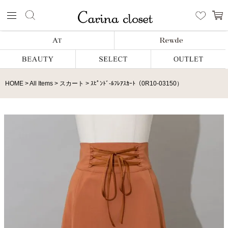
HOME
All Items
スカート
ｽﾋﾟﾝﾄﾞ-ﾙﾌﾚｱｽｶｰﾄ（0R10-03150）