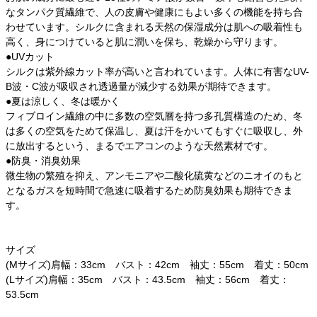
なタンパク質繊維で、人の皮膚や健康にもよい多くの機能を持ち合
わせています。シルクに含まれる天然の保湿成分は肌への吸着性も
高く、身につけていると肌に潤いを保ち、乾燥から守ります。
●UVカット
シルクは紫外線カット率が高いと言われています。人体に有害なUV-
B波・C波が吸収され透過量が減少する効果が期待できます。
●夏は涼しく、冬は暖かく
フィブロイン繊維の中に多数の空気層を持つ多孔質構造のため、冬
は多くの空気をためて保温し、夏は汗をかいてもすぐに吸収し、外
に放出するという、まるでエアコンのような天然素材です。
●防臭・消臭効果
微生物の繁殖を抑え、アンモニアや二酸化硫黄などのニオイのもと
となるガスを短時間で急速に吸着するため防臭効果も期待できま
す。
サイズ
(Mサイズ)肩幅：33cm バスト：42cm 袖丈：55cm 着丈：50cm
(Lサイズ)肩幅：35cm バスト：43.5cm 袖丈：56cm 着丈：
53.5cm