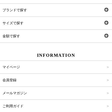
全アイテム
ブランドで探す
トップス
AT
サイズで探す
ワンピース
Rewde
SS
金額で探す
スカート
Carina Beauty
S
～2,000円
INFORMATION
パンツ
Carina Select
M
2,001円～4,000円
マイページ
アウター
Carina Outlet
L
4,001円～6,000円
会員登録
アクセサリー
FREE
6,001円～8,000円
メールマガジン
8,001円～10,000円
ご利用ガイド
10,001円～15,000円