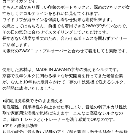
カーディガンです。
きちんと感があり優しい印象のボートネックと、深めのVネックが女
性らしくデコルテラインをきれいに見せてくれます。
ワイドリブが縦ラインを強調し着やせ効果も期待出来ます。
羽織としてはもちろん、前後でも着用できる2WAYデザインなので、
その日の気分に合わせてスタイリングしていただけます。
長すぎない適度な着丈のため、合わせるボトムスを問わずデイリー
に活躍します。
同素材の2WAYニットプルオーバーと合わせて着用しても素敵です。
使用した素材は、MADE IN JAPANの京都の洗えるシルクです。
京都で長年シルクに関わる様々な研究開発を行ってきた老舗企業
が、なんと10年もの歳月をかけて「夢の！洗濯機で洗えるシルク」
の開発に成功いたしました。
●家庭用洗濯機でそのまま洗える
耐洗濯性、耐摩擦性を向上させた事により、普通の弱アルカリ性洗
剤で家庭用洗濯機で気軽に洗えます！こんなに高級なシルクなの
に、綿の T シャツとかトレーナーを洗う感覚でOKなのです。
●アミノ酸美肌効果
お肌の成分に最も近い18種のアミノ酸が数百～数千も結合した純粋