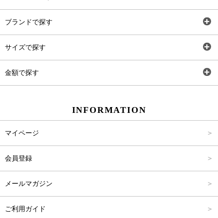
全アイテム
ブランドで探す
トップス
AT
サイズで探す
ワンピース
Rewde
SS
金額で探す
スカート
Carina Beauty
S
～2,000円
INFORMATION
パンツ
Carina Select
M
2,001円～4,000円
マイページ
アウター
Carina Outlet
L
4,001円～6,000円
会員登録
アクセサリー
FREE
6,001円～8,000円
メールマガジン
8,001円～10,000円
ご利用ガイド
10,001円～15,000円