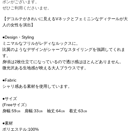
ポンがございます。
ぜひご利用くださいませ。
【デコルテがきれいに見えるVネックとフェミニンなディテールが大
人の女性を演出】
●Design・Styling
ミニマルなフリルがレディなルックスに。
比翼のようなデザインがシャープなスタイリングを強調してくれま
す。
身頃は2枚仕立てになっているので透け感はほとんどありません。
微光沢ある生地感が映える大人ブラウスです。
●Fabric
シャリ感ある素材を使用しています。
●サイズ
(Freeサイズ）
身幅:59㎝ 肩幅:33㎝ 袖丈:64㎝ 着丈:63㎝
●素材
ポリエステル:100%