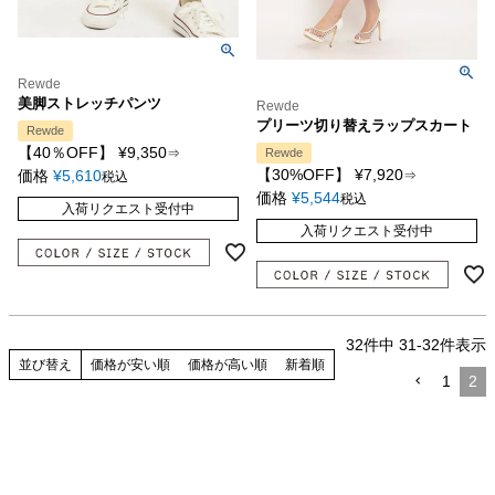
Rewde
美脚ストレッチパンツ
Rewde
プリーツ切り替えラップスカート
Rewde
【40％OFF】
¥
9,350
⇒
Rewde
【30%OFF】
¥
7,920
価格
¥
5,610
⇒
税込
価格
¥
5,544
税込
入荷リクエスト受付中
入荷リクエスト受付中
32
件中
31
-
32
件表示
並び替え
価格が安い順
価格が高い順
新着順
1
2