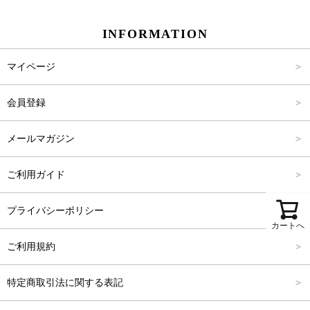
スカート
Carina Beauty
S
～2,000円
INFORMATION
パンツ
Carina Select
M
2,001円～4,000円
マイページ
アウター
Carina Outlet
L
4,001円～6,000円
会員登録
アクセサリー
FREE
6,001円～8,000円
メールマガジン
8,001円～10,000円
ご利用ガイド
10,001円～15,000円
プライバシーポリシー
15,001円～20,000円
カートへ
ご利用規約
20,001円～25,000円
特定商取引法に関する表記
25,001円～