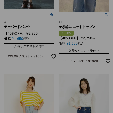
AT
AT
テーパードパンツ
かぎ編み ニットトップス
【40%OFF】
¥
2,750
クーポン
⇒
【40%OFF】
¥
2,750
価格
¥
1,650
⇒
税込
価格
¥
1,650
税込
入荷リクエスト受付中
入荷リクエスト受付中