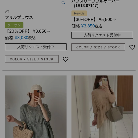
パフスリーブプルオーバー
（1R13-07147）
AT
Rewde
フリルブラウス
【30%OFF】
¥
5,500
⇒
クーポン
価格
¥
3,850
税込
【20％OFF】
¥
3,850
⇒
入荷リクエスト受付中
価格
¥
3,080
税込
入荷リクエスト受付中