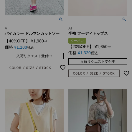
AT
AT
バイカラー ドルマンカットソー
半袖 フーディトップス
【40%OFF】
¥
1,980
クーポン
⇒
【20%OFF】
¥
1,650
価格
¥
1,188
⇒
税込
価格
¥
1,320
税込
入荷リクエスト受付中
入荷リクエスト受付中