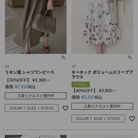
AT
AT
リネン混 シャツワンピース
キーネック ボリュームスリーブブ
ラウス
【30%OFF】
¥
3,300
⇒
クーポン
価格
¥
2,310
税込
【40%OFF】
¥
3,850
⇒
入荷リクエスト受付中
価格
¥
2,310
税込
入荷リクエスト受付中