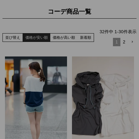
コーデ商品一覧
32
件中
1
-
30
件表示
並び替え
価格が安い順
価格が高い順
新着順
1
2