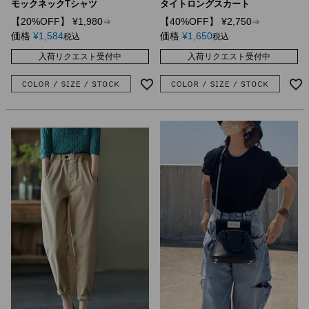
モックネックTシャツ
タイトロングスカート
【20%OFF】
¥
1,980
【40%OFF】
¥
2,750
⇒
⇒
価格
¥
1,584
価格
¥
1,650
税込
税込
入荷リクエスト受付中
入荷リクエスト受付中