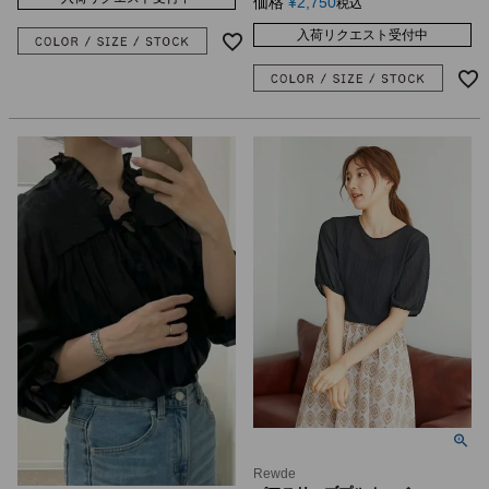
価格
¥
2,750
税込
入荷リクエスト受付中
Rewde