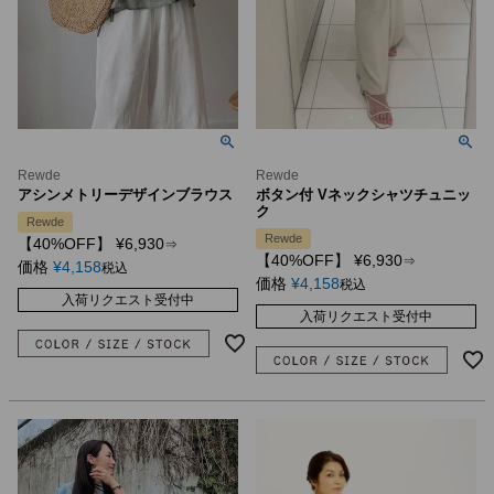
Rewde
Rewde
アシンメトリーデザインブラウス
ボタン付 Vネックシャツチュニッ
ク
Rewde
Rewde
【40%OFF】
¥
6,930
⇒
【40%OFF】
¥
6,930
⇒
価格
¥
4,158
税込
価格
¥
4,158
税込
入荷リクエスト受付中
入荷リクエスト受付中