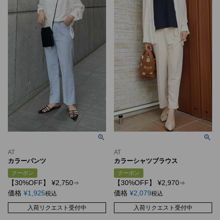
AT
AT
カラーパンツ
カラーシャツブラウス
クーポン
クーポン
【30%OFF】
¥
2,750
【30%OFF】
¥
2,970
⇒
⇒
価格
¥
1,925
価格
¥
2,079
税込
税込
入荷リクエスト受付中
入荷リクエスト受付中