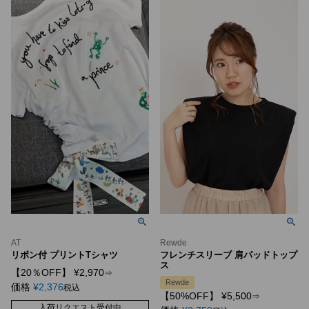
AT
Rewde
リボン付 プリントTシャツ
フレンチスリーブ 肩パッドトップ
ス
【20％OFF】
¥
2,970
⇒
Rewde
価格
¥
2,376
税込
【50%OFF】
¥
5,500
⇒
入荷リクエスト受付中