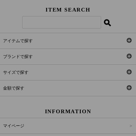
ITEM SEARCH
アイテムで探す
全アイテム
ブランドで探す
トップス
AT
サイズで探す
ワンピース
Rewde
SS
金額で探す
スカート
Carina Beauty
S
～2,000円
INFORMATION
パンツ
Carina Select
M
2,001円～4,000円
マイページ
アウター
Carina Outlet
L
4,001円～6,000円