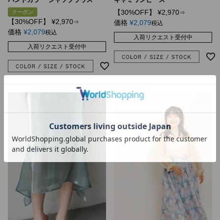
【30%OFF】
¥
2,970
クーポン
⇒
【30%OFF】
¥
2,970
⇒
価格
¥
2,079
税込
価格
¥
2,079
税込
入荷リクエスト受付中
入荷リクエスト受付中