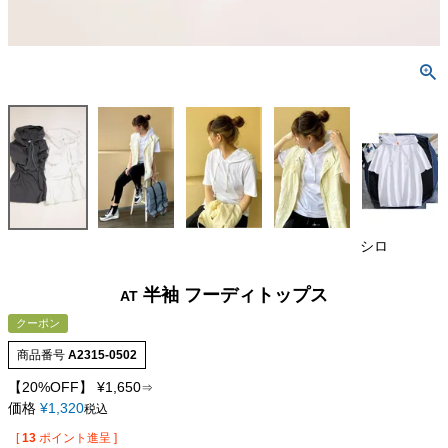
シロ
半袖 フーディトップス
AT
クーポン
商品番号
A2315-0502
【20%OFF】
¥
1,650
⇒
価格
¥
1,320
税込
[
13
ポイント進呈 ]