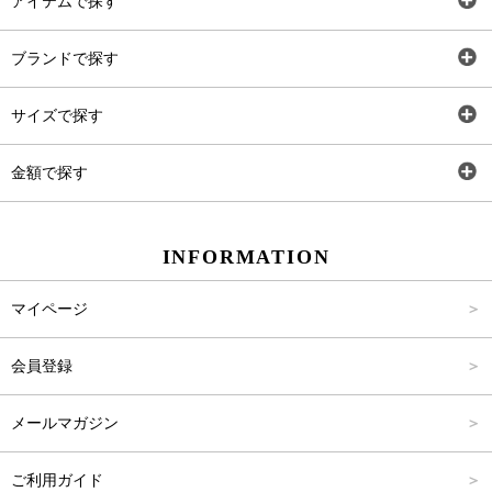
アイテムで探す
全アイテム
ブランドで探す
トップス
AT
サイズで探す
ワンピース
Rewde
SS
金額で探す
スカート
Carina Beauty
S
～2,000円
INFORMATION
パンツ
Carina Select
M
2,001円～4,000円
マイページ
アウター
Carina Outlet
L
4,001円～6,000円
会員登録
アクセサリー
FREE
6,001円～8,000円
メールマガジン
8,001円～10,000円
ご利用ガイド