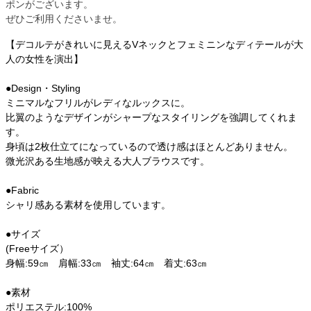
ポンがございます。
ぜひご利用くださいませ。
【デコルテがきれいに見えるVネックとフェミニンなディテールが大
人の女性を演出】
●Design・Styling
ミニマルなフリルがレディなルックスに。
比翼のようなデザインがシャープなスタイリングを強調してくれま
す。
身頃は2枚仕立てになっているので透け感はほとんどありません。
微光沢ある生地感が映える大人ブラウスです。
●Fabric
シャリ感ある素材を使用しています。
●サイズ
(Freeサイズ）
身幅:59㎝ 肩幅:33㎝ 袖丈:64㎝ 着丈:63㎝
●素材
ポリエステル:100%