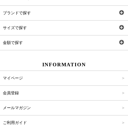
全アイテム
ブランドで探す
トップス
AT
サイズで探す
ワンピース
Rewde
SS
金額で探す
スカート
Carina Beauty
S
～2,000円
INFORMATION
パンツ
Carina Select
M
2,001円～4,000円
マイページ
アウター
Carina Outlet
L
4,001円～6,000円
会員登録
アクセサリー
FREE
6,001円～8,000円
メールマガジン
8,001円～10,000円
ご利用ガイド
10,001円～15,000円