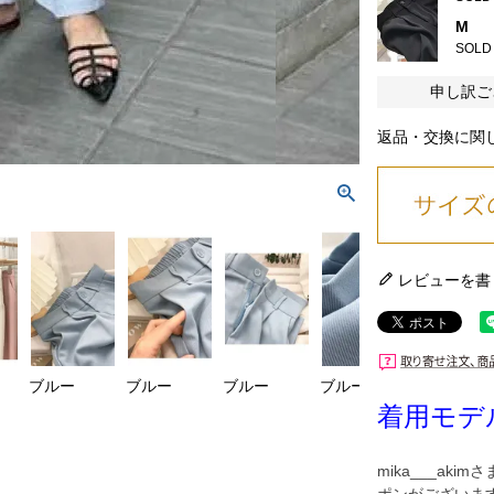
M
SOLD
申し訳ご
返品・交換に関
レビューを書
ブルー
ブルー
ブルー
ブルー
ピンク
着用モデル
mika___aki