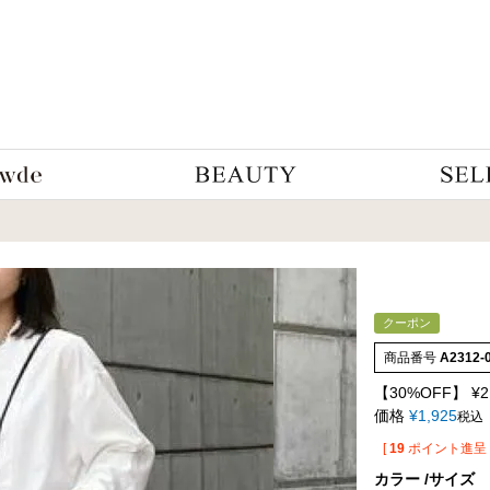
クーポン
商品番号
A2312-
【30%OFF】
¥
2
価格
¥
1,925
税込
[
19
ポイント進呈 
カラー
サイズ